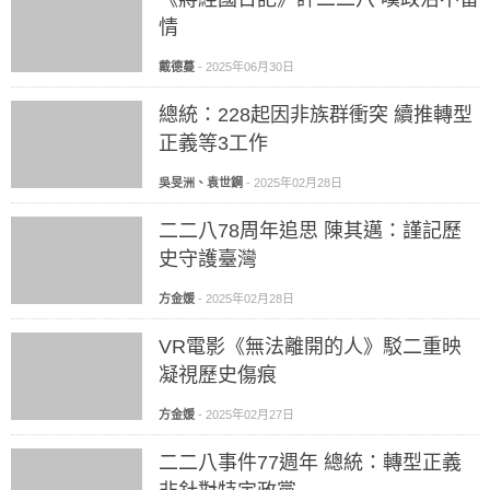
情
戴德蔓
-
2025年06月30日
總統：228起因非族群衝突 續推轉型
正義等3工作
吳旻洲、袁世鋼
-
2025年02月28日
二二八78周年追思 陳其邁：謹記歷
史守護臺灣
方金媛
-
2025年02月28日
VR電影《無法離開的人》駁二重映
凝視歷史傷痕
方金媛
-
2025年02月27日
二二八事件77週年 總統：轉型正義