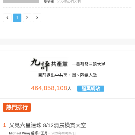
吳旻洲
-
2022年02月27日
1
2
一書引發三退大潮
目前退出中共黨、團、隊總人數
464,858,108
退黨網站
人
熱門排行
1
又見六星連珠 8/12清晨橫貫天空
Michael Wing 編譯／王月
-
2026年08月07日