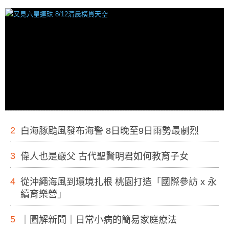
2
白海豚颱風發布海警 8日晚至9日雨勢最劇烈
3
偉人也是嚴父 古代聖賢明君如何教育子女
4
從沖繩海風到環境扎根 桃園打造「國際參訪 x 永
續育樂營」
5
｜圖解新聞｜日常小病的簡易家庭療法