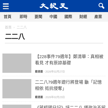
首頁
即時
要聞
中國
國際
財經
產業
首頁
二二八
二二八
【228事件79週年】鄭清華：真相被
看見 才有原諒基礎
戴德蔓
-
2026年02月27日
二二八79週年遊行將登場 籲「記憶
相依 抵抗侵奪」
戴德蔓
-
2026年02月23日
《蔣經國日記》評二二八 嘆政治不留