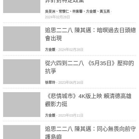
非針對特定政黨
吳旻洲、常懷仁、林紫馨、方金媛、黃玉燕
-
2024年02月28日
追思二二八 陳其邁：暗暝過去日頭總
會出現
方金媛
-
2024年02月28日
從六四到二二八 《5月35日》壓抑的
抗爭
徐翠玲
-
2023年06月16日
《悲情城市》4K版上映 賴清德高雄
觀影力挺
方金媛
-
2023年03月11日
追思二二八 陳其邁：同心無畏向前守
護島嶼