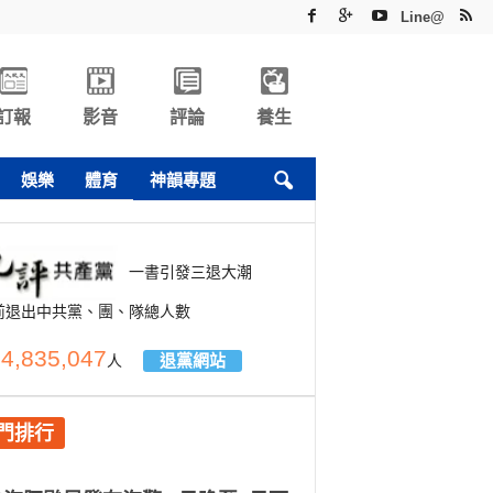
Line@
訂報
影音
評論
養生
娛樂
體育
神韻專題
一書引發三退大潮
前退出中共黨、團、隊總人數
4,835,047
退黨網站
人
門排行