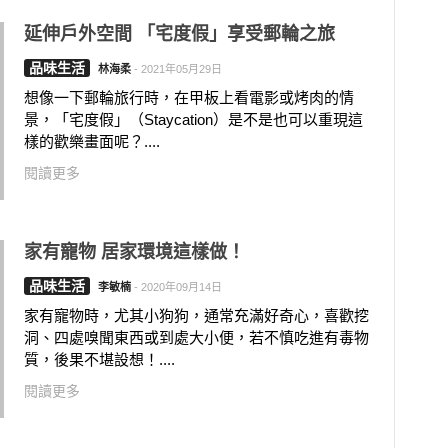
延伸戶外空間 「宅度假」享受郵輪之旅
品味生活
林海柔
-
2021年05月29日
想像一下郵輪旅行時，在甲板上看電影或烤肉的情
景，「宅度假」（Staycation）是不是也可以重現這
樣的歡樂畫面呢？....
閱讀更多
家有寵物 居家環境這樣做！
品味生活
李敏楠
-
2020年09月14日
家有寵物時，尤其小狗狗，通常充滿好奇心，喜歡挖
洞、四處嗅聞東西或到處大小便，若不慎吃進有毒物
質，後果不堪設想！....
閱讀更多