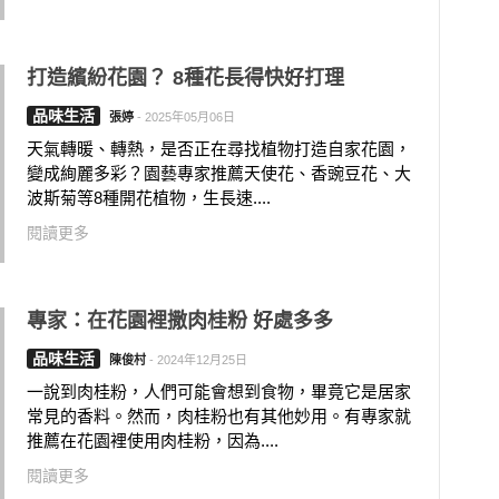
打造繽紛花園？ 8種花長得快好打理
品味生活
張婷
-
2025年05月06日
天氣轉暖、轉熱，是否正在尋找植物打造自家花園，
變成絢麗多彩？園藝專家推薦天使花、香豌豆花、大
波斯菊等8種開花植物，生長速....
閱讀更多
專家：在花園裡撒肉桂粉 好處多多
品味生活
陳俊村
-
2024年12月25日
一說到肉桂粉，人們可能會想到食物，畢竟它是居家
常見的香料。然而，肉桂粉也有其他妙用。有專家就
推薦在花園裡使用肉桂粉，因為....
閱讀更多