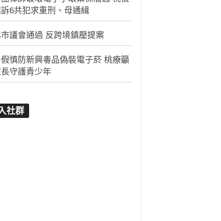
起訴6共犯求重刑、母通緝
北市議會通過 反跨境鎮壓提案
暑假慎防新興毒品偽裝電子菸 桃療籲
家長守護青少年
入社群