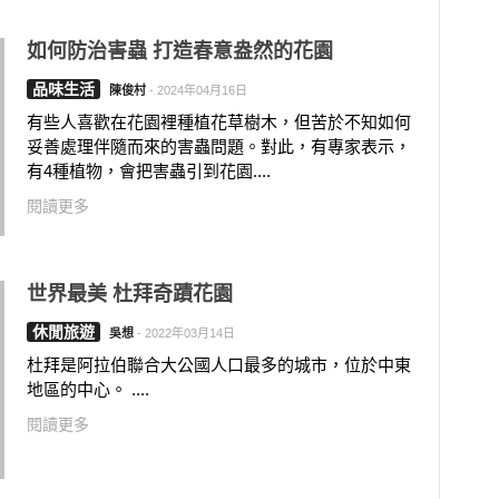
如何防治害蟲 打造春意盎然的花園
品味生活
陳俊村
-
2024年04月16日
有些人喜歡在花園裡種植花草樹木，但苦於不知如何
妥善處理伴隨而來的害蟲問題。對此，有專家表示，
有4種植物，會把害蟲引到花園....
閱讀更多
世界最美 杜拜奇蹟花園
休閒旅遊
吳想
-
2022年03月14日
杜拜是阿拉伯聯合大公國人口最多的城市，位於中東
地區的中心。 ....
閱讀更多