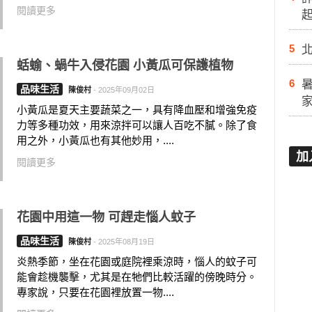
閱讀更多
5
蛞蝓、蝸牛入侵花園 小黃瓜可保護植物
6
品味生活
陳俊村
-
2025年09月02日
小黃瓜是夏天主要蔬菜之一，具有降血壓和增強免疫
力等多種功效，用來涼拌可以讓人百吃不膩。除了食
用之外，小黃瓜也有其他妙用，....
加
閱讀更多
花園中用這一物 可趕走惱人蚊子
品味生活
陳俊村
-
2025年08月19日
炎熱季節，坐在花園或庭院裡乘涼時，惱人的蚊子可
能會趁機襲擊，尤其是在牠們比較活躍的傍晚時分。
專家說，只要在花園裡放置一物....