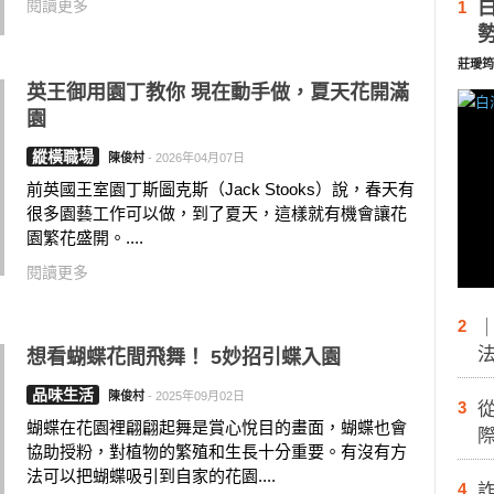
閱讀更多
1
莊璦筠
英王御用園丁教你 現在動手做，夏天花開滿
園
縱橫職場
陳俊村
-
2026年04月07日
前英國王室園丁斯圖克斯（Jack Stooks）說，春天有
很多園藝工作可以做，到了夏天，這樣就有機會讓花
園繁花盛開。....
閱讀更多
2
想看蝴蝶花間飛舞！ 5妙招引蝶入園
品味生活
陳俊村
-
2025年09月02日
3
蝴蝶在花園裡翩翩起舞是賞心悅目的畫面，蝴蝶也會
際
協助授粉，對植物的繁殖和生長十分重要。有沒有方
法可以把蝴蝶吸引到自家的花園....
4