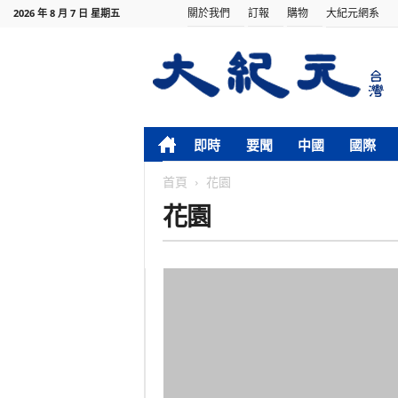
關於我們
訂報
購物
大紀元網系
2026 年 8 月 7 日 星期五
即時
要聞
中國
國際
首頁
花園
花園