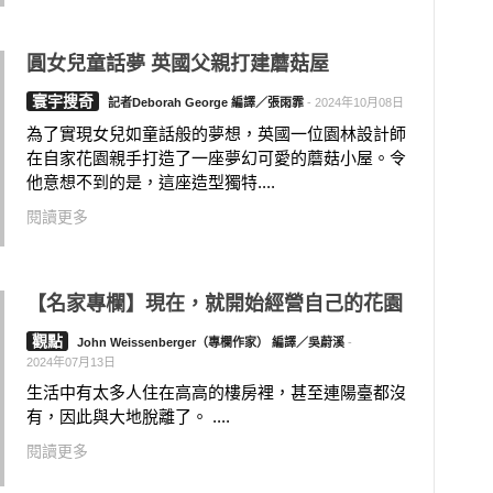
圓女兒童話夢 英國父親打建蘑菇屋
寰宇搜奇
記者Deborah George 編譯／張雨霏
-
2024年10月08日
為了實現女兒如童話般的夢想，英國一位園林設計師
在自家花園親手打造了一座夢幻可愛的蘑菇小屋。令
他意想不到的是，這座造型獨特....
閱讀更多
【名家專欄】現在，就開始經營自己的花園
觀點
John Weissenberger（專欄作家） 編譯／吳蔚溪
-
2024年07月13日
生活中有太多人住在高高的樓房裡，甚至連陽臺都沒
有，因此與大地脫離了。 ....
閱讀更多