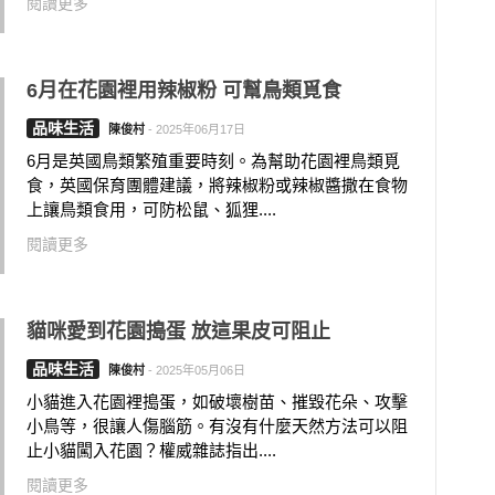
閱讀更多
6月在花園裡用辣椒粉 可幫鳥類覓食
品味生活
陳俊村
-
2025年06月17日
6月是英國鳥類繁殖重要時刻。為幫助花園裡鳥類覓
食，英國保育團體建議，將辣椒粉或辣椒醬撒在食物
上讓鳥類食用，可防松鼠、狐狸....
閱讀更多
貓咪愛到花園搗蛋 放這果皮可阻止
品味生活
陳俊村
-
2025年05月06日
小貓進入花園裡搗蛋，如破壞樹苗、摧毀花朵、攻擊
小鳥等，很讓人傷腦筋。有沒有什麼天然方法可以阻
止小貓闖入花園？權威雜誌指出....
閱讀更多