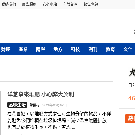
聯絡我們
廣告服務
安心小站
利益台灣
數位專題
財經
產業
兩岸
地方
科技
副刊
教育
文化
目
洋蔥拿來堆肥 小心弊大於利
46
品味生活
陳俊村
-
2026年06月02日
在花園裡，以堆肥方式處理可生物分解的物品，不僅
熱
能避免它們堆積在垃圾掩埋場、減少溫室氣體排放，
也有助於植物生長。不過，若想....