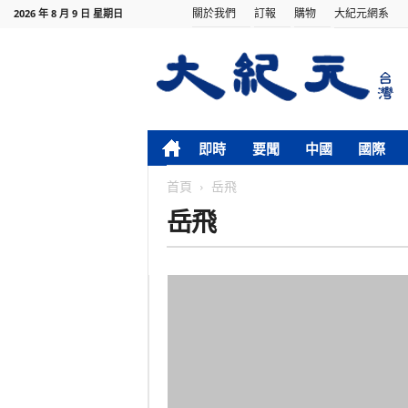
關於我們
訂報
購物
大紀元網系
2026 年 8 月 9 日 星期日
即時
要聞
中國
國際
首頁
岳飛
岳飛