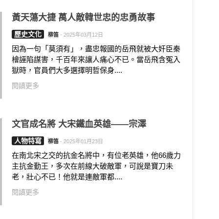
黃天蕩大捷 萬人敵韓世忠的忠勇故事
歷史文化
柳笛
-
2025年03月12日
因為一句「莫須有」，盡忠報國的岳飛就被大奸臣秦
檜誣陷謀害，千百年來讓人痛心不已。當岳飛含冤入
獄時，官員們大多選擇明哲保身....
閱讀更多
文官成名將 大宋鐵血英雄——宗澤
人物特寫
柳笛
-
2025年01月23日
在南北宋之交的抗金名將中，有位老英雄，他66歲力
主抗金勤王，多次在前線大破敵軍，可說是寶刀未
老，壯心不已！他就是連敵軍都....
閱讀更多