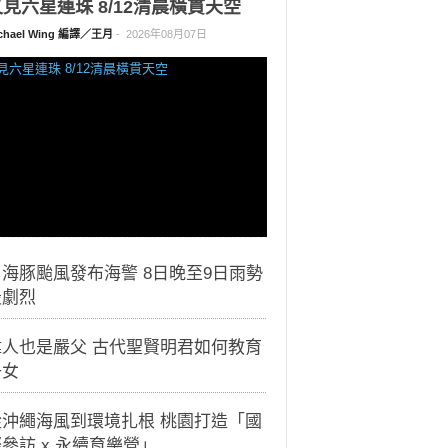
見六星連珠 8/12清晨橫貫天空
chael Wing 編譯／王月
-
2026年08月07日
海豚颱風發布海警 8日晚至9日雨勢
最劇烈
偉人也是嚴父 古代聖賢明君如何教育
子女
從沖繩海風到環境扎根 桃園打造「國
參訪 x 永續育樂營」