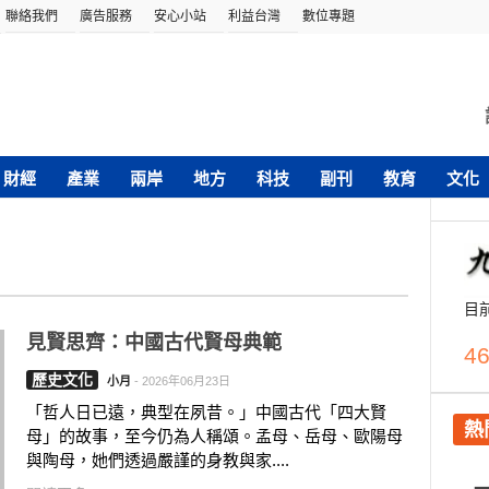
聯絡我們
廣告服務
安心小站
利益台灣
數位專題
財經
產業
兩岸
地方
科技
副刊
教育
文化
目
見賢思齊：中國古代賢母典範
46
歷史文化
小月
-
2026年06月23日
「哲人日已遠，典型在夙昔。」中國古代「四大賢
熱
母」的故事，至今仍為人稱頌。孟母、岳母、歐陽母
與陶母，她們透過嚴謹的身教與家....