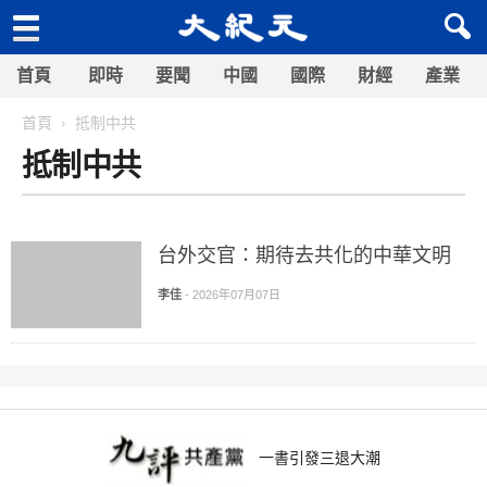
首頁
即時
要聞
中國
國際
財經
產業
首頁
抵制中共
抵制中共
台外交官：期待去共化的中華文明
李佳
-
2026年07月07日
一書引發三退大潮