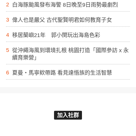
2
白海豚颱風發布海警 8日晚至9日雨勢最劇烈
3
偉人也是嚴父 古代聖賢明君如何教育子女
4
移居蘭嶼21年 郭小閔玩出海島色彩
5
從沖繩海風到環境扎根 桃園打造「國際參訪 x 永
續育樂營」
6
夏曼・馬寧欸帶路 看見達悟族的生活智慧
加入社群