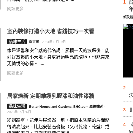
1
閱讀更多
賴玟茹
室內裝修打造小天地 省錢技巧一次看
品味生活
季言寧
-
2024年11月19日
家是溫馨和安全感的代名詞，累積一天的疲憊後，能
好好放鬆的小天地，身處舒適明亮的環境，也能帶來
更愉悅的心情。 ....
閱讀更多
2
居家煥新 定期維護乳膠漆和油性漆牆
品味生活
Better Homes and Gardens, BHG.com 編譯/朱莉
-
3
2022年07月26日
粉刷牆壁，能使房屋煥然一新，把原本昏暗的房間變
4
得清亮起來。比起安裝石膏板（又稱乾牆、乾壁）或