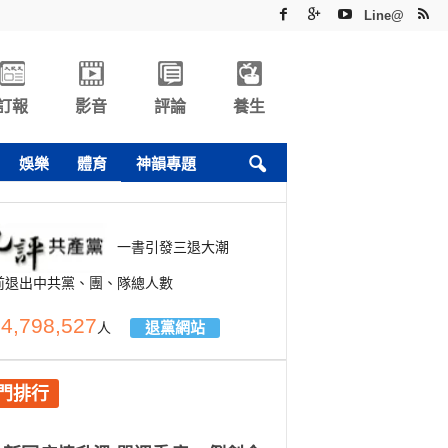
Line@
訂報
影音
評論
養生
娛樂
體育
神韻專題
一書引發三退大潮
前退出中共黨、團、隊總人數
4,798,527
退黨網站
人
門排行