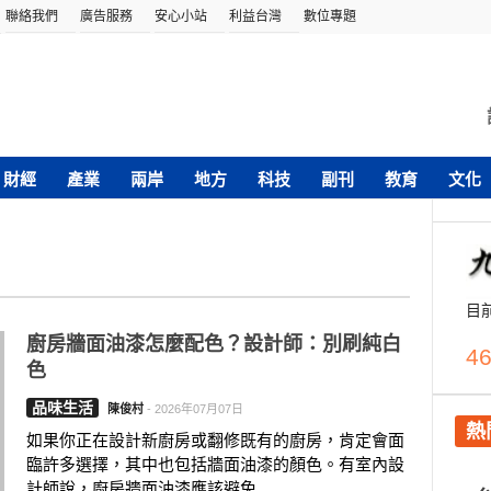
聯絡我們
廣告服務
安心小站
利益台灣
數位專題
財經
產業
兩岸
地方
科技
副刊
教育
文化
目
廚房牆面油漆怎麼配色？設計師：別刷純白
46
色
品味生活
陳俊村
-
2026年07月07日
熱
如果你正在設計新廚房或翻修既有的廚房，肯定會面
臨許多選擇，其中也包括牆面油漆的顏色。有室內設
計師說，廚房牆面油漆應該避免....