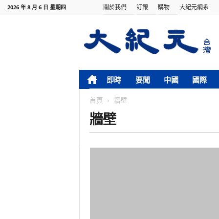
關於我們
訂報
購物
大紀元網系
2026 年 8 月 6 日 星期四
即時
要聞
中國
國際
首頁
牆壁
牆壁