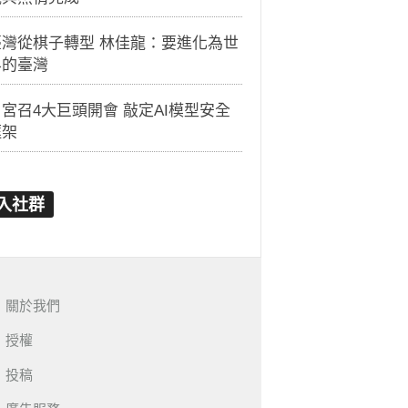
臺灣從棋子轉型 林佳龍：要進化為世
界的臺灣
宮召4大巨頭開會 敲定AI模型安全
框架
入社群
關於我們
授權
投稿