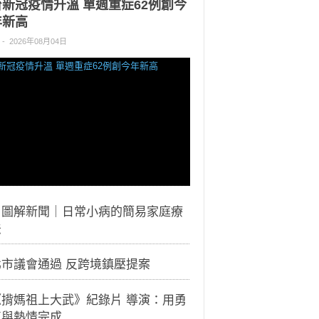
台新冠疫情升溫 單週重症62例創今
年新高
-
2026年08月04日
｜圖解新聞｜日常小病的簡易家庭療
法
北市議會通過 反跨境鎮壓提案
《揹媽祖上大武》紀錄片 導演：用勇
氣與熱情完成