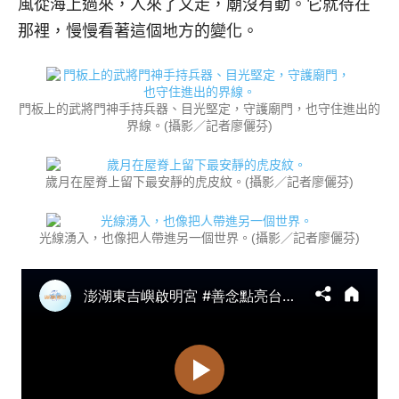
風從海上過來，人來了又走，廟沒有動。它就待在
那裡，慢慢看著這個地方的變化。
門板上的武將門神手持兵器、目光堅定，守護廟門，也守住進出的
界線。(攝影／記者廖儷芬)
歲月在屋脊上留下最安靜的虎皮紋。(攝影／記者廖儷芬)
光線湧入，也像把人帶進另一個世界。(攝影／記者廖儷芬)