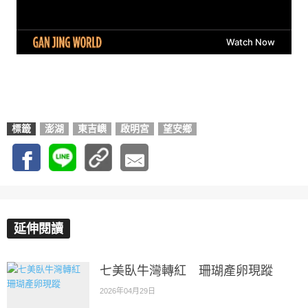
標籤
澎湖
東吉嶼
啟明宮
望安鄉
延伸閱讀
七美臥牛灣轉紅 珊瑚產卵現蹤
2026年04月29日