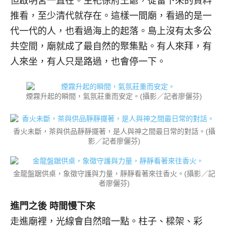
但啟明宮一直在。主祀徐府王爺，從留下來的資料
推看，至少清代就存在。這樣一間廟，看過的是一
代一代的人，也看過海上的起落。島上沒有太多公
共空間，廟就成了最自然的聚集點。有人來拜，有
人來坐，有人只是路過，也會停一下。
煙霧升起的瞬間，氣氛莊重而安定。(攝影／記者廖儷芬)
香火未斷，茶與供品靜靜擺著，是人與神之間最日常的對話。(攝
影／記者廖儷芬)
金龍盤踞供桌，象徵守護與力量，靜靜看著來往香火。(攝影／記
者廖儷芬)
進門之後 時間慢下來
走進廟裡，光線會自然暗一點。柱子、樑架、彩