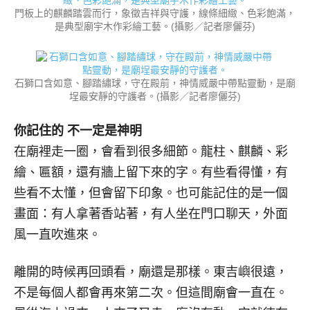
門板上的麒麟踏雲而行，象徵吉祥與守護，線條細緻、色彩飽滿，
是典型廟宇木作彩繪工藝。(攝影／記者廖儷芬)
石獅口含如意、腳踏繡球，守在殿前，神情威嚴中帶點靈動，是廟
埕最安靜的守護者。(攝影／記者廖儷芬)
你記住的 不一定是神明
在廟裡走一圈，會看到很多細節。龍柱、麒麟、彩
繪、匾額，還有牆上留下來的字。有些看得懂，有
些看不太懂，但會留下印象。也可能記住的是一個
畫面：有人拿著香站著，有人坐在門口聊天，外面
風一直吹進來。
離開的時候再回頭看，廟還是那樣。東吉嶼很遠，
不是每個人都會再來第二次。但這間廟會一直在。