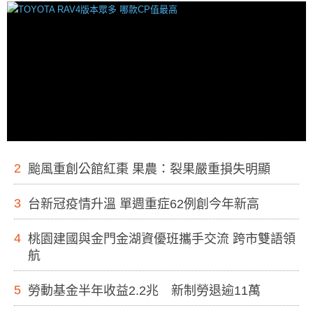
2
颱風重創公館紅棗 果農：裂果嚴重損失明顯
3
台新冠疫情升溫 單週重症62例創今年新高
4
桃園建國與金門金湖資優班攜手交流 跨市雙語領
航
5
勞動基金半年收益2.2兆 新制勞退逾11萬