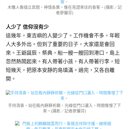
木雕人像插立其間，神情各異，像在見證來往的香客。(攝影／記
者廖儷芬)
人少了 信仰沒有少
這幾年，東吉嶼的人變少了。工作機會不多，年輕
人大多外出。但到了重要的日子，大家還是會回
來。王爺誕辰、祭典，船一艘一艘回到港口，島上
忽然熱鬧起來。有人帶著小孩，有人帶著行李，短
短幾天，把原本安靜的島填滿。過完，又各自離
開。
手持清香，站在殿內靜靜祈願，光線從門口灑入，時間像慢了下
來。(攝影／記者廖儷芬)