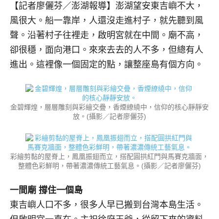
【記者廖儷芬／澎湖報導】
澎湖望安東吉嶼不大，
風很大。船一靠岸，人還沒走進村子，就先聽到風
聲。沿著村子往裡走，啟明宮就在中間。廟不高，
卻很穩，面向港口。來來去去的人不多，但總有人
進出。這裡像一個固定的點，讓整座島有個方向。
金碧輝煌，層層雕刻與彩繪交疊，香煙繚繞中，信仰的核心靜靜安
放。(攝影／記者廖儷芬)
彩繪剪黏的屋脊上，鳳凰振翅而立，搭配圓拱紅門與馬賽克牆面，
整體色彩鮮明，帶著濃濃傳統工藝氣息。(攝影／記者廖儷芬)
一間廟 撐住一個島
東吉嶼人口不多，很多人早已搬到台灣本島生活。