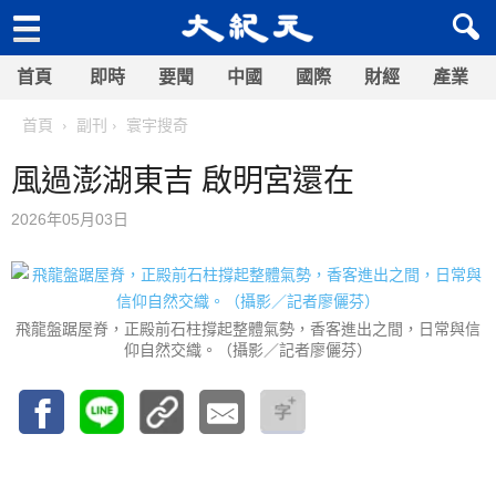
首頁
即時
要聞
中國
國際
財經
產業
首頁
副刊
寰宇搜奇
風過澎湖東吉 啟明宮還在
2026年05月03日
飛龍盤踞屋脊，正殿前石柱撐起整體氣勢，香客進出之間，日常與信
仰自然交織。（攝影／記者廖儷芬）