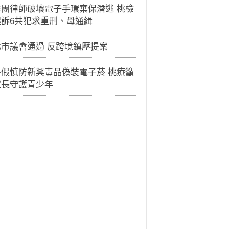
詐團律師破壞電子手環棄保潛逃 桃檢
起訴6共犯求重刑、母通緝
北市議會通過 反跨境鎮壓提案
暑假慎防新興毒品偽裝電子菸 桃療籲
家長守護青少年