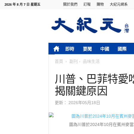
關於我們
訂報
購物
大紀元網系
2026 年 8 月 7 日 星期五
即時
要聞
中國
國際
首頁
副刊
品味生活
川普、巴菲特愛
揭關鍵原因
更新：
2026年05月18日
圖為川普於2024年10月在賓州麥當勞體驗一