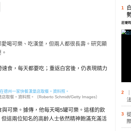
1
莊璦筠
都愛喝可樂、吃漢堡，但兩人都很長壽。研究顯
要。
勞速食，每天都要吃；重返白宮後，仍表現精力
2
料照。（Roberto Schmidt/Getty Images）
食與可樂。據傳，他每天喝5罐可樂。這樣的飲
3
，但這兩位知名的高齡人士依然精神飽滿充滿活
際