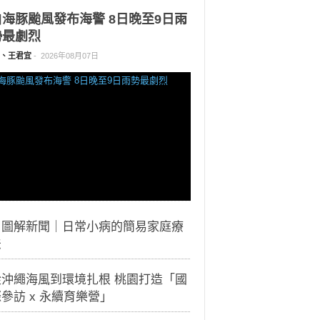
白海豚颱風發布海警 8日晚至9日雨
勢最劇烈
、王君宜
-
2026年08月07日
｜圖解新聞｜日常小病的簡易家庭療
法
從沖繩海風到環境扎根 桃園打造「國
參訪 x 永續育樂營」