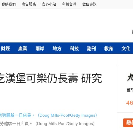
聯絡我們
廣告服務
安心小站
利益台灣
數位專題
財經
產業
兩岸
地方
科技
副刊
教育
文化
吃漢堡可樂仍長壽 研究
目
46
熱
日店員。（Doug Mills-Pool/Getty Images）