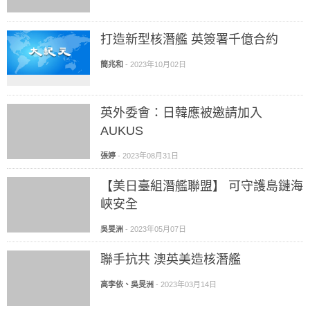
打造新型核潛艦 英簽署千億合約
簡兆和
-
2023年10月02日
英外委會：日韓應被邀請加入
AUKUS
張婷
-
2023年08月31日
【美日臺組潛艦聯盟】 可守護島鏈海
峽安全
吳旻洲
-
2023年05月07日
聯手抗共 澳英美造核潛艦
高李依、吳旻洲
-
2023年03月14日