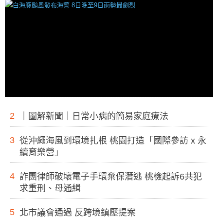
2
｜圖解新聞｜日常小病的簡易家庭療法
3
從沖繩海風到環境扎根 桃園打造「國際參訪 x 永
續育樂營」
4
詐團律師破壞電子手環棄保潛逃 桃檢起訴6共犯
求重刑、母通緝
5
北市議會通過 反跨境鎮壓提案