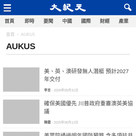
首頁
即時
要聞
中國
國際
財經
產業
首頁
AUKUS
AUKUS
美、英、澳研發無人潛艇 預計2027
年交付
李言
-
2026年05月31日
確保美國優先 川普政府重審澳英美協
議
陳霆
-
2025年06月12日
美眾院通過明年國防預算 含多項抗共