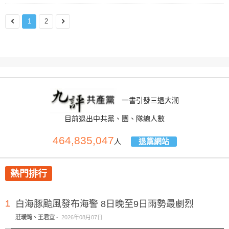
1
2
一書引發三退大潮
目前退出中共黨、團、隊總人數
464,835,047
退黨網站
人
熱門排行
1
白海豚颱風發布海警 8日晚至9日雨勢最劇烈
莊璦筠、王君宜
-
2026年08月07日