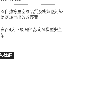
桃園自強等里空氣品質及桃煉廠污染
桃煉廠該付出改善經費
宮召4大巨頭開會 敲定AI模型安全
框架
入社群