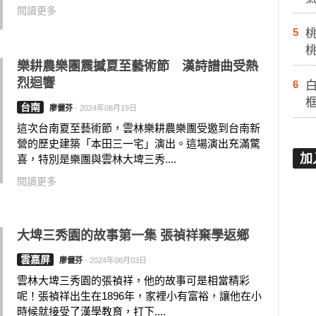
閱讀更多
5
樂耕農樂團震撼夏至藝術節 漢詩譜曲受熱
烈迴響
6
白
台南
廖儷芬
-
2024年08月19日
這次台南夏至藝術節，雲林樂耕農樂團受邀到台南新
營的歷史建築「本田三一宅」演出。這場演出充滿驚
加
喜，特別是樂團與雲林大埤三秀....
閱讀更多
大埤三秀園的故事第一集 張禎祥棄學返鄉
雲嘉屏
廖儷芬
-
2024年08月03日
雲林大埤三秀園的張禎祥，他的故事可是相當精彩
呢！張禎祥出生在1896年，家裡小有富裕，讓他在小
時候就接受了漢學教育，打下....