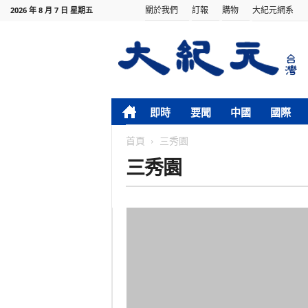
關於我們
訂報
購物
大紀元網系
2026 年 8 月 7 日 星期五
即時
要聞
中國
國際
首頁
三秀園
三秀園