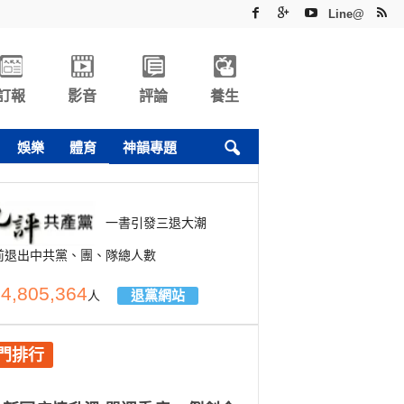
Line@
訂報
影音
評論
養生
娛樂
體育
神韻專題
一書引發三退大潮
前退出中共黨、團、隊總人數
4,805,364
退黨網站
人
門排行