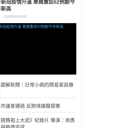
台新冠疫情升溫 單週重症62例創今
年新高
-
2026年08月04日
｜圖解新聞｜日常小病的簡易家庭療
法
北市議會通過 反跨境鎮壓提案
《揹媽祖上大武》紀錄片 導演：用勇
氣與熱情完成