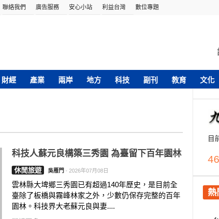
聯絡我們
廣告服務
安心小站
利益台灣
數位專題
財經
產業
兩岸
地方
科技
副刊
教育
文化
目
科技人蘇元良構築三秀園 為臺留下百年園林
46
休閒旅遊
吳雁門
-
2026年07月08日
雲林縣大埤鄉三秀園已有超過140年歷史，是目前全
熱
臺除了板橋與霧峰林家之外，少數仍保存完整的百年
園林。科技界大老蘇元良與妻....