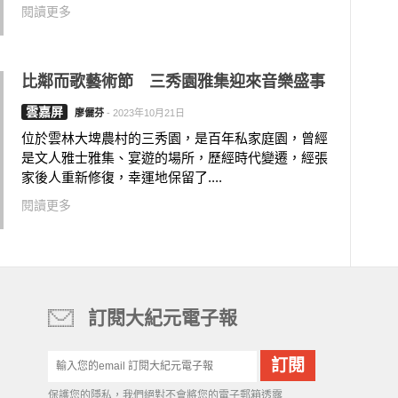
閱讀更多
比鄰而歌藝術節 三秀園雅集迎來音樂盛事
雲嘉屏
廖儷芬
-
2023年10月21日
位於雲林大埤農村的三秀園，是百年私家庭園，曾經
是文人雅士雅集、宴遊的場所，歷經時代變遷，經張
家後人重新修復，幸運地保留了....
閱讀更多
訂閱大紀元電子報
保護您的隱私，我們絕對不會將您的電子郵箱透露