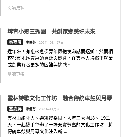
閱讀更多
埤青小聚三秀園 共創家鄉美好未來
雲嘉屏
廖儷芬
-
2024年06月27日
近年來，有愈來愈多青年懷抱使命感而返鄉，然而相
較都市地區豐富的資源與機會，在雲林大埤鄉下就業
或創業有著更多的困難與挑戰。....
閱讀更多
雲林詩歌文化工作坊 融合傳統車鼓與月琴
雲嘉屏
廖儷芬
-
2023年11月20日
雲林山線社大、樂耕農樂團、大埤三秀園18、 19二
天，一起攜手舉辦了一場充實豐富的文化工作坊，將
傳統車鼓與月琴文化注入新....