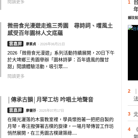
閱讀更多
1
賴玟茹
微冊食光漫遊走進三秀園 尋詩詞、嚐風土
感受百年園林人文底蘊
雲嘉屏
廖素貞
-
2026年06月21日
2026「微冊食光漫遊」系列活動持續展開，20日下午
於大埤鄉三秀園舉辦「園林詩夢：百年遺風的酸甘
甜」閱讀體驗活動，吸引眾....
閱讀更多
2
│傳承古韻│月琴工坊 吟唱土地聲音
雲嘉屏
廖儷芬
-
2025年07月17日
3
在陽光灑落的木窗教室裡，學員懷抱著一把把自製的
月琴，專注撥彈著古樸的旋律，一場月琴傳習工作坊
4
悄然展開，在三秀園古樸建築綠....