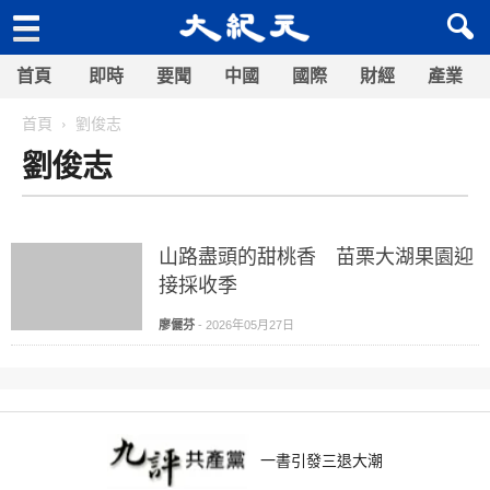
首頁
即時
要聞
中國
國際
財經
產業
首頁
劉俊志
劉俊志
山路盡頭的甜桃香 苗栗大湖果園迎
接採收季
廖儷芬
-
2026年05月27日
一書引發三退大潮