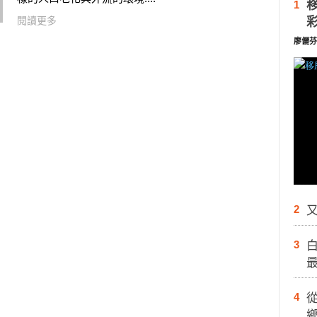
1
閱讀更多
廖儷芬
2
又
3
白
4