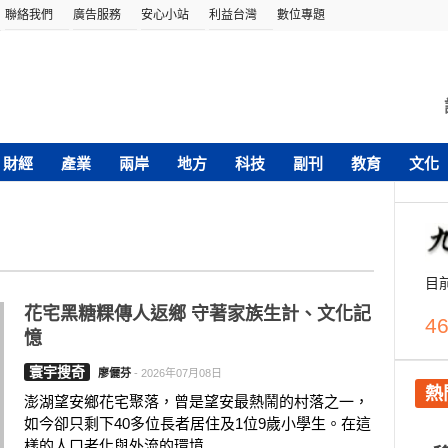
聯絡我們
廣告服務
安心小站
利益台灣
數位專題
財經
產業
兩岸
地方
科技
副刊
教育
文化
目
花宅黑糖粿傳人返鄉 守著家族生計、文化記
46
憶
寰宇搜奇
廖儷芬
-
2026年07月08日
熱
澎湖望安鄉花宅聚落，曾是望安最熱鬧的村落之一，
如今卻只剩下40多位長者居住及1位9歲小學生。在這
樣的人口老化與外流的環境....