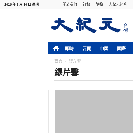
關於我們
訂報
購物
大紀元網系
2026 年 8 月 10 日 星期一
即時
要聞
中國
國際
首頁
繆芹馨
繆芹馨