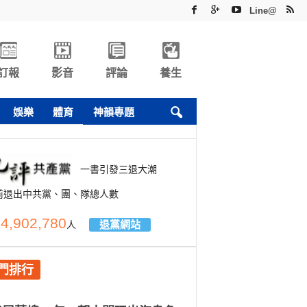
Line@
訂報
影音
評論
養生
娛樂
體育
神韻專題
一書引發三退大潮
前退出中共黨、團、隊總人數
4,902,780
退黨網站
人
門排行