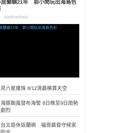
移居蘭嶼21年 郭小閔玩出海島色
彩
-
2026年08月09日
見六星連珠 8/12清晨橫貫天空
海豚颱風發布海警 8日晚至9日雨勢
最劇烈
從台北退休返蘭嶼 福哥晨昏守候家
鄉的光