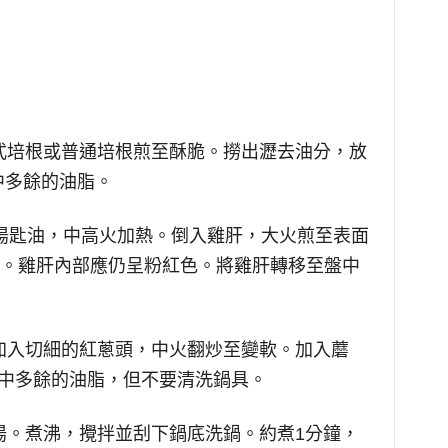
）
義式培根或普通培根煎至酥脆。撈出瀝去油分，放
中多餘的油脂。
和1湯匙油，中高火加熱。倒入雞肝，大火煎至表面
鐘。雞肝內部應仍呈粉紅色。將雞肝轉移至盤中
。加入切細的紅蔥頭，中火翻炒至變軟。加入蘑
鍋中多餘的油脂，但不要清洗鍋具。
高湯。煮沸，攪拌並刮下鍋底洗鍋。約煮1分鐘，