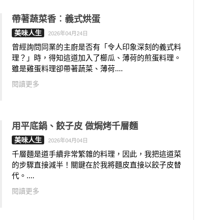
帶著蔬菜香︰義式烘蛋
美味人生
2026年04月24日
曾經詢問同業的主廚是否有「令人印象深刻的義式料
理？」時，得知這道加入了櫛瓜、薄荷的煎蛋料理。
雖是雞蛋料理卻帶著蔬菜、薄荷....
閱讀更多
用平底鍋、餃子皮 做焗烤千層麵
美味人生
2026年04月04日
千層麵是道手續非常繁雜的料理，因此，我把這道菜
的步驟直接減半！關鍵在於我將麵皮直接以餃子皮替
代。....
閱讀更多