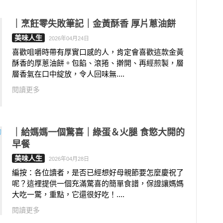
｜烹飪零失敗筆記｜金黃酥香 厚片蔥油餅
美味人生
2026年04月24日
喜歡咀嚼時帶有厚實口感的人，肯定會喜歡這款金黃
酥香的厚蔥油餅。包餡、滾捲、擀開、再經煎製，層
層香氣在口中綻放，令人回味無....
閱讀更多
｜給媽媽一個驚喜｜綠蛋＆火腿 食慾大開的
早餐
美味人生
2026年04月28日
編按：各位讀者，是否已經想好母親節要怎麼慶祝了
呢？這裡提供一個充滿驚喜的簡單食譜，保證讓媽媽
大吃一驚，重點，它還很好吃！....
閱讀更多