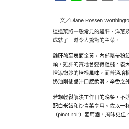
文／Diane Rossen Worthi
這道菜將一般常見的雞肝、洋蔥
成就了一道令人驚豔的主菜。
雞肝煎至表面金黃，內部略帶粉
頭，雞肝的質地會變得粗糙。義大利
增添微妙的培根風味，而普通培
奶油則使醬汁口感柔滑，辛香之
若想輕鬆解決工作日的晚餐，不
配白米飯和炒青菜享用。佐以一杯美
（pinot noir）葡萄酒，風味更佳