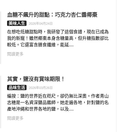
血糖不飆升的甜點：巧克力杏仁醬椰棗
美味人生
2026年04月24日
在想吃低糖甜點時，我研發了這個食譜，現在已成為
我的新寵！雖然椰棗本身含糖量高，但升糖指數卻比
較低。它還富含膳食纖維，能延....
閱讀更多
其實，鹽沒有賞味期限！
品味生活
2026年03月26日
編按：鹽的世界近在咫尺，卻仍無比深奧。作者青山
志穂是一名資深鹽品鑑師，她走遍各地，針對鹽的名
產地沖繩和世界各地的鹽，以及....
閱讀更多