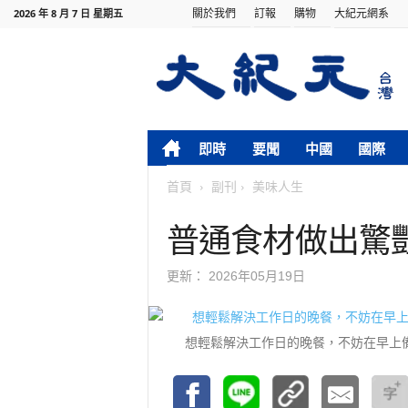
關於我們
訂報
購物
大紀元網系
2026 年 8 月 7 日 星期五
即時
要聞
中國
國際
首頁
副刊
美味人生
普通食材做出驚
更新：
2026年05月19日
想輕鬆解決工作日的晚餐，不妨在早上備好所