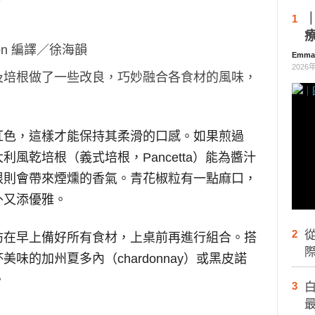
1
ngton 編譯／徐海韻
Emm
2026
及培根做了一些改良，巧妙融合各食材的風味，
紅色，這樣才能保持其柔滑的口感。如果煎過
風乾培根（義式培根，Pancetta）能為醬汁
根則會帶來煙燻的香氣。青花椒粒有一點麻口，
外又添優雅。
2
妨在早上備好所有食材，上桌前再進行組合。搭
際
味的加州夏多內（chardonnay）或黑皮諾
。
3
白