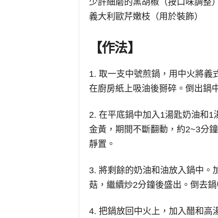
少許細磨的黑胡椒（按口味調整
義大利歐芹嫩枝（用於裝飾）
【作法】
1. 取一支中號煎鍋，用中火將
在廚房紙上吸油後掰碎。倒出鍋
2. 在平底鍋中加入1湯匙奶油
金黃，期間不斷翻動，約2~3分
靜置。
3. 將剩餘的奶油和油放入鍋中
菇，繼續炒2分鐘後盛出。倒去
4. 把鍋放回中火上，加入醋和