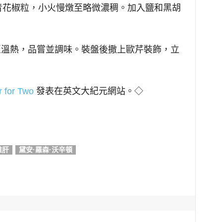
青花椒粒，小火慢燉至略微濃稠。加入鹽和黑胡
至溫熱，品嘗並調味。裝盤後撒上歐芹裝飾，立
 for Two
發表在英文大紀元網站。◇
雞肝
黛安·羅森·沃辛頓