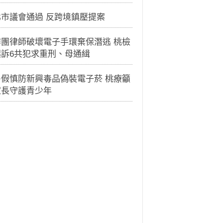
北市議會通過 反跨境鎮壓提案
詐團律師破壞電子手環棄保潛逃 桃檢
起訴6共犯求重刑、母通緝
暑假慎防新興毒品偽裝電子菸 桃療籲
家長守護青少年