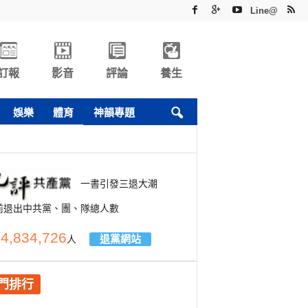
Line@
訂報
影音
評論
養生
娛樂
體育
神韻專題
一書引發三退大潮
前退出中共黨、團、隊總人數
4,834,726
退黨網站
人
門排行