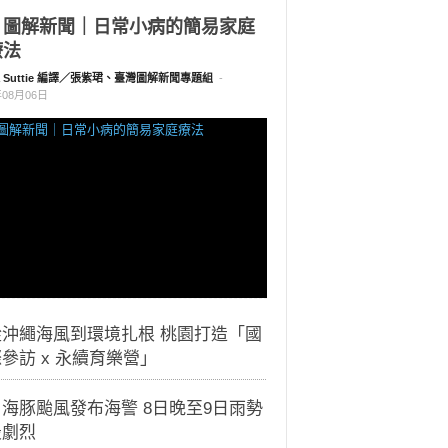
｜圖解新聞｜日常小病的簡易家庭
療法
a Suttie 編譯／張紫珺、臺灣圖解新聞專題組
-
年08月06日
從沖繩海風到環境扎根 桃園打造「國
參訪 x 永續育樂營」
海豚颱風發布海警 8日晚至9日雨勢
最劇烈