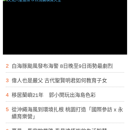
2
白海豚颱風發布海警 8日晚至9日雨勢最劇烈
3
偉人也是嚴父 古代聖賢明君如何教育子女
4
移居蘭嶼21年 郭小閔玩出海島色彩
5
從沖繩海風到環境扎根 桃園打造「國際參訪 x 永
續育樂營」