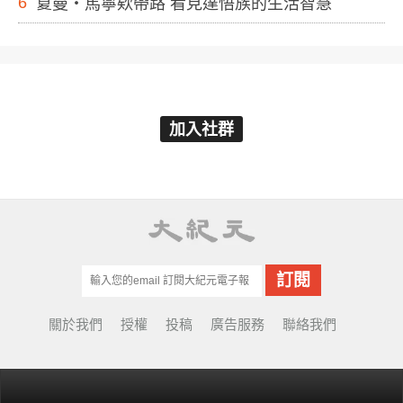
6
夏曼・馬寧欸帶路 看見達悟族的生活智慧
加入社群
關於我們
授權
投稿
廣告服務
聯絡我們
© Copyright 2001-2022 EpochTimes Taiwan.