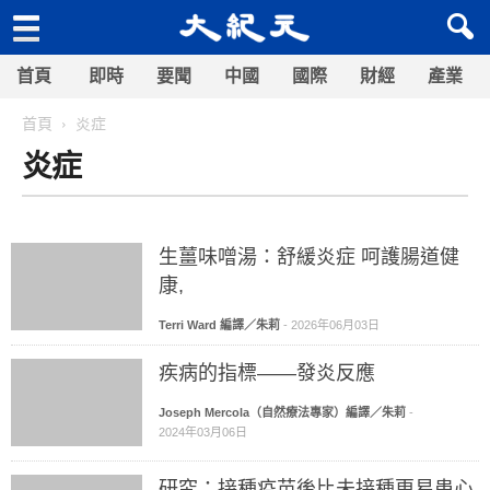
首頁
即時
要聞
中國
國際
財經
產業
首頁
炎症
炎症
生薑味噌湯：舒緩炎症 呵護腸道健
康,
Terri Ward 編譯／朱莉
-
2026年06月03日
疾病的指標——發炎反應
Joseph Mercola（自然療法專家）編譯／朱莉
-
2024年03月06日
研究：接種疫苗後比未接種更易患心