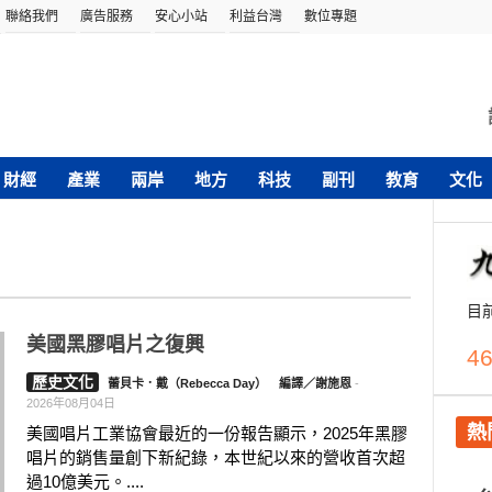
聯絡我們
廣告服務
安心小站
利益台灣
數位專題
財經
產業
兩岸
地方
科技
副刊
教育
文化
目
美國黑膠唱片之復興
46
歷史文化
蕾貝卡．戴（Rebecca Day） 編譯／謝施恩
-
2026年08月04日
熱
美國唱片工業協會最近的一份報告顯示，2025年黑膠
唱片的銷售量創下新紀錄，本世紀以來的營收首次超
過10億美元。....