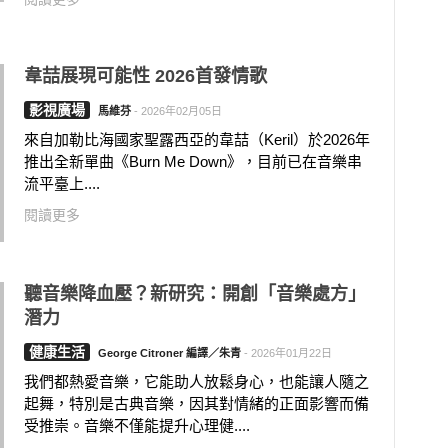
韋喆展現可能性 2026首發情歌
影視廣場
馬維芬
-
2026年02月05日
來自加勒比海國家聖露西亞的韋喆（Keril）於2026年
推出全新單曲《Burn Me Down》，目前已在音樂串
流平臺上....
閱讀更多
聽音樂降血壓？新研究：開創「音樂處方」
潛力
健康生活
George Citroner 編譯／朱青
-
2026年01月22日
我們都熱愛音樂，它能助人放鬆身心，也能讓人隨之
起舞，特別是古典音樂，因其對情緒的正面影響而備
受推崇。音樂不僅能提升心理健....