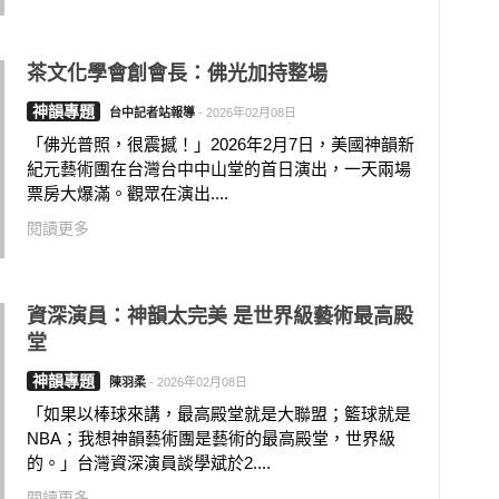
茶文化學會創會長：佛光加持整場
神韻專題
台中記者站報導
-
2026年02月08日
「佛光普照，很震撼！」2026年2月7日，美國神韻新
紀元藝術團在台灣台中中山堂的首日演出，一天兩場
票房大爆滿。觀眾在演出....
閱讀更多
資深演員：神韻太完美 是世界級藝術最高殿
堂
神韻專題
陳羽柔
-
2026年02月08日
「如果以棒球來講，最高殿堂就是大聯盟；籃球就是
NBA；我想神韻藝術團是藝術的最高殿堂，世界級
的。」台灣資深演員談學斌於2....
閱讀更多