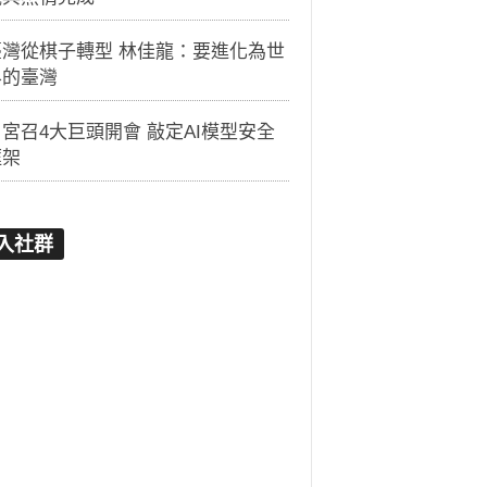
臺灣從棋子轉型 林佳龍：要進化為世
界的臺灣
宮召4大巨頭開會 敲定AI模型安全
框架
入社群