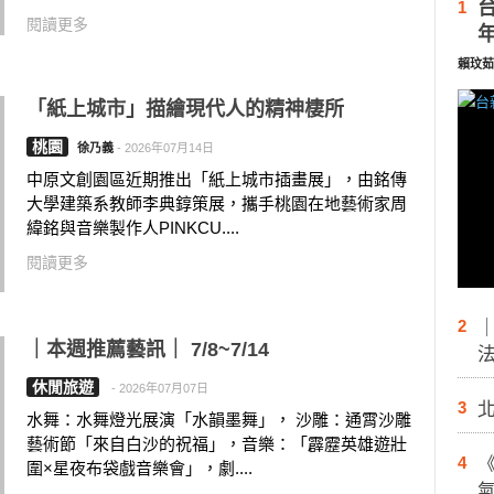
1
閱讀更多
賴玟茹
「紙上城市」描繪現代人的精神棲所
桃園
徐乃義
-
2026年07月14日
中原文創園區近期推出「紙上城市插畫展」，由銘傳
大學建築系教師李典錞策展，攜手桃園在地藝術家周
緯銘與音樂製作人PINKCU....
閱讀更多
2
｜本週推薦藝訊｜ 7/8~7/14
休閒旅遊
-
2026年07月07日
3
水舞：水舞燈光展演「水韻墨舞」， 沙雕：通霄沙雕
藝術節「來自白沙的祝福」，音樂：「霹靂英雄遊壯
4
圍×星夜布袋戲音樂會」，劇....