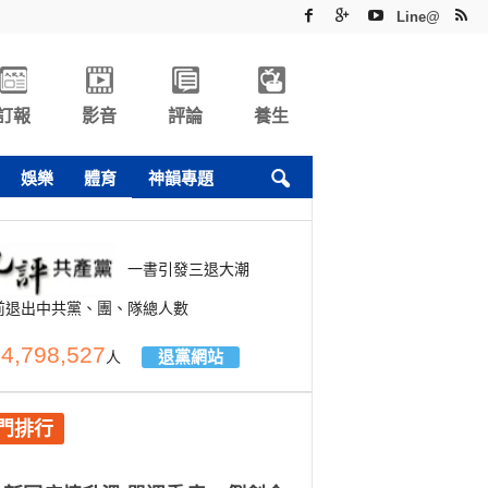
Line@
訂報
影音
評論
養生
娛樂
體育
神韻專題
一書引發三退大潮
前退出中共黨、團、隊總人數
4,798,527
退黨網站
人
門排行