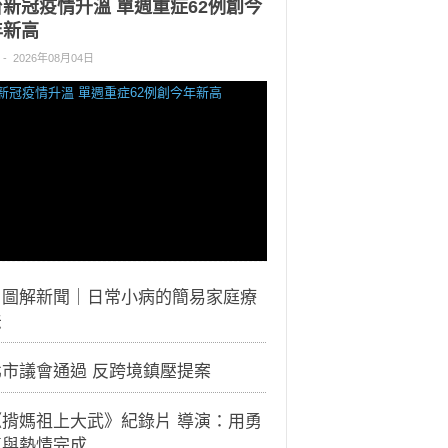
台新冠疫情升溫 單週重症62例創今
年新高
-
2026年08月04日
｜圖解新聞｜日常小病的簡易家庭療
法
北市議會通過 反跨境鎮壓提案
《揹媽祖上大武》紀錄片 導演：用勇
氣與熱情完成