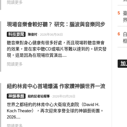
閱讀更多
5
現場音樂會較好聽？ 研究：腦波與音樂同步
6
白
科技要聞
陳俊村
-
2026年06月06日
聽音樂對身心健康有很多好處，而且現場聆聽音樂會
的效果，是在家中聽CD或唱片等難以達到的。研究發
現，這是因為在現場欣賞演出....
加
閱讀更多
紐約林肯中心首場爆滿 作家讚神韻世界一流
神韻專題
紐約記者站報導
-
2026年03月26日
世界之都紐約的林肯中心大衛寇克劇院（David H.
Koch Theater），再次迎來享譽全球的神韻藝術團。
2026....
閱讀更多