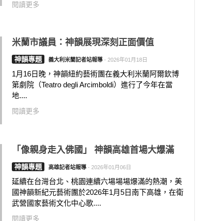
閱讀更多
米蘭市議員：神韻展現深刻正面價值
神韻專題
義大利米蘭記者站報導
-
2026年01月18日
1月16日晚，神韻紐約藝術團在義大利米蘭阿爾欽博
第劇院（Teatro degli Arcimboldi）進行了今年在當
地....
閱讀更多
「像親身走入佛國」 神韻高雄首場大爆滿
神韻專題
高雄記者站報導
-
2026年01月06日
延續在台灣台北、桃園連續六場場場爆滿的熱潮，美
國神韻新紀元藝術團於2026年1月5日南下高雄，在衛
武營國家藝術文化中心歌....
閱讀更多