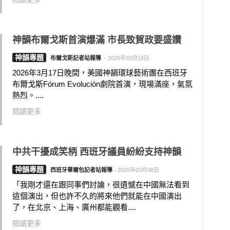
神韻布爾戈斯首演爆滿 市長致賀政要盛讚
神韻專題
布爾戈斯記者站報導
-
2026年03月18日
2026年3月17日晚間，美國神韻環球藝術團在西班牙
布爾戈斯Fórum Evolución劇院首演，現場滿座，氣氛
熱烈。....
閱讀更多
中共干擾成笑柄 西班牙議員紛紛支持神韻
神韻專題
西班牙畢爾包記者站報導
-
2026年03月08日
「我剛才還在跟同事們討論，很遺憾在中國無法看到
這個演出，但也許不久的將來他們就能在中國演出
了，在北京、上海、廣州都能觀看....
閱讀更多