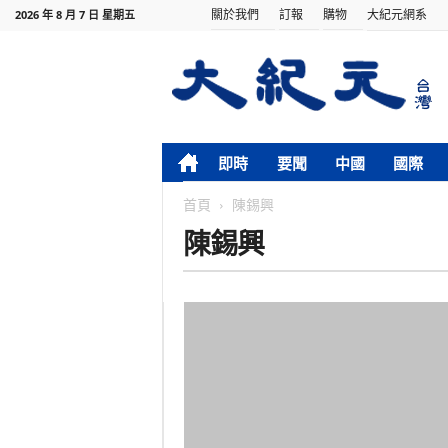
關於我們
訂報
購物
大紀元網系
2026 年 8 月 7 日 星期五
即時
要聞
中國
國際
首頁
陳錫興
陳錫興