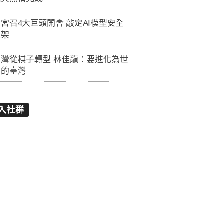
宮召4大巨頭開會 敲定AI模型安全
框架
臺灣從棋子轉型 林佳龍：要進化為世
界的臺灣
入社群