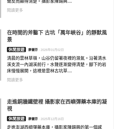
聲反而顯得清楚。攝影家陳錫興....
閱讀更多
在時間的斧鑿下 古坑「萬年峽谷」的靜默風
景
休閒旅遊
廖儷芬
-
2026年01月02日
清晨的雲林草嶺，山谷仍留著夜裡的濕氣。沿著清水
溪支流一內湖溪前行，水聲逐漸變得清楚，腳下的岩
床慢慢展開，這裡是雲林古坑草....
閱讀更多
走進銅牆鐵壁裡 攝影家在西嶼彈藥本庫的凝
視
休閒旅遊
廖儷芬
-
2025年12月16日
走進澎湖西嶼彈藥本庫，攝影家陳錫興的第一個感