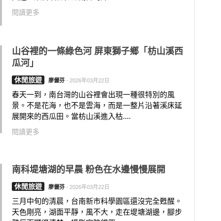
閱讀更多
山谷裡的一條綠色河 屏東獅子鄉「枋山溪西
瓜河」
休閒旅遊
廖儷芬
-
2026年03月22日
春天一到，南台灣的山谷裡會出現一種很特別的風
景。不是花海，也不是雲海，而是一整片沿著溪床延
展開來的西瓜田。當枋山溪進入枯....
閱讀更多
南科堤塘湖的早晨 粉色在水邊慢慢展開
休閒旅遊
廖儷芬
-
2026年03月22日
三月中旬的清晨，台南新市科學園區還沒完全甦醒。
天色剛亮，湖面平靜，風不大，走在堤塘湖邊，腳步