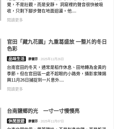
覺，不是壯觀，而是安靜。 洞窟裡的聲音很快被吸
收，只剩下腳步聲在地面迴盪。他....
閱讀更多
官田「藏九花園」九重葛盛放 一整片的冬日
色彩
品味生活
廖儷芬
-
2025年11月26日
台南官田的冬天，通常是稻作休息、田地轉為金黃的
季節。但在官田區一處不起眼的小路旁，攝影家陳錫
興11月26日捕捉到一片意外....
閱讀更多
台南鹽鄉的光 一寸一寸慢慢亮
休閒旅遊
廖儷芬
-
2025年11月07日