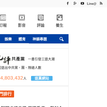
Line@
訂報
影音
評論
養生
娛樂
體育
神韻專題
一書引發三退大潮
前退出中共黨、團、隊總人數
4,803,432
退黨網站
人
門排行