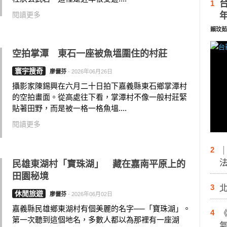
1
閱讀更多
賴玟茹
空拍掌潭 東石一座被魚塭圍住的村莊
寰宇搜奇
廖儷芬
-
2026年06月26日
攝影家陳錫興在六月二十日拍下嘉義縣東石鄉掌潭村
的空拍畫面。從高處往下看，掌潭村不像一般村莊緊
貼著田野，而是被一格一格魚塭....
閱讀更多
2
民雄東湖村「寶珠湖」 藏在嘉南平原上的
田園秘境
3
休閒旅遊
廖儷芬
-
2026年06月02日
嘉義縣民雄鄉東湖村有個美麗的名字──「寶珠湖」。
4
第一次聽到這個地名，多數人都以為那裡有一座湖