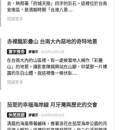
去，映照著「府城天險」四字的巨石。這裡位於台南
安南區，是清朝時期「台灣八景....
閱讀更多
赤裸龍彩疊山 台南大內惡地的奇特地景
寰宇搜奇
廖儷芬
-
2025年10月14日
在台南大內的山區裡，有一處被當地人稱作「彩疊
山」的地景。攝影家陳錫興站在山腳，仰望那一片裸
露的灰白山體，說這裡像一條伏臥....
閱讀更多
茄萣的幸福海岸線 月牙灣與歷史的交會
休閒旅遊
廖儷芬
-
2025年09月29日
清晨的海風帶著鹹味，推著浪花在茄萣海岸公園的月
牙灣上輕拍。這裡位於高雄茄萣區，自二仁溪到興達