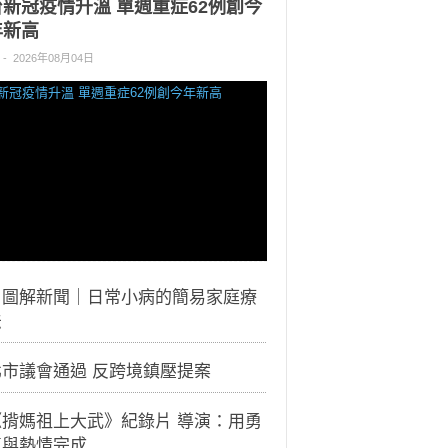
台新冠疫情升溫 單週重症62例創今
年新高
-
2026年08月04日
｜圖解新聞｜日常小病的簡易家庭療
法
北市議會通過 反跨境鎮壓提案
《揹媽祖上大武》紀錄片 導演：用勇
氣與熱情完成