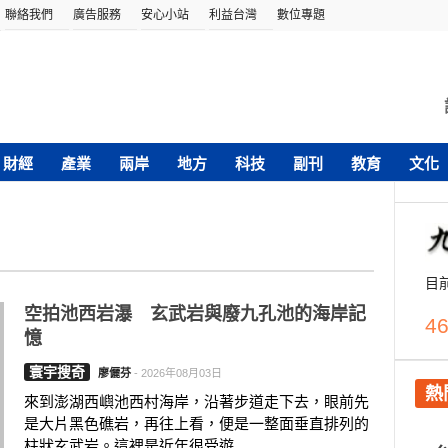
聯絡我們
廣告服務
安心小站
利益台灣
數位專題
財經
產業
兩岸
地方
科技
副刊
教育
文化
目
空拍池西岩瀑 玄武岩與廢九孔池的海岸記
46
憶
寰宇搜奇
廖儷芬
-
2026年08月03日
熱
來到澎湖西嶼池西村海岸，沿著步道走下去，眼前先
是大片黑色礁岩，再往上看，便是一整面垂直排列的
柱狀玄武岩。這裡是近年很受遊....