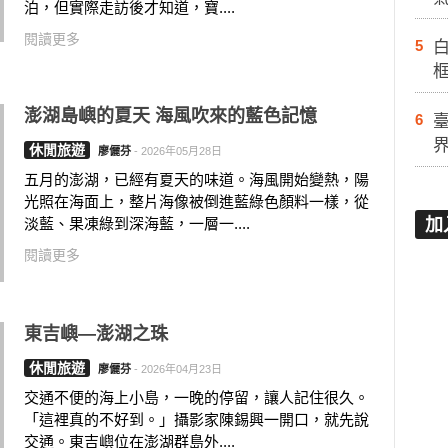
泊，但實際走訪後才知道，寶....
閱讀更多
5
白
澎湖島嶼的夏天 海風吹來的藍色記憶
6
休閒旅遊
廖儷芬
-
2026年05月28日
五月的澎湖，已經有夏天的味道。海風開始變熱，陽
光照在海面上，整片海像被倒進藍綠色顏料一樣，從
淡藍、果凍綠到深海藍，一層一....
加
閱讀更多
東吉嶼—澎湖之珠
休閒旅遊
廖儷芬
-
2026年04月23日
交通不便的海上小島，一晚的停留，讓人記住很久。
「這裡真的不好到。」攝影家陳錫興一開口，就先說
交通。東吉嶼位在澎湖群島外....