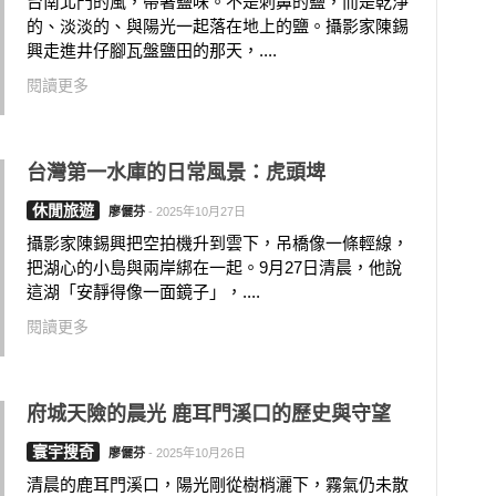
台南北門的風，帶著鹽味。不是刺鼻的鹽，而是乾淨
的、淡淡的、與陽光一起落在地上的鹽。攝影家陳錫
興走進井仔腳瓦盤鹽田的那天，....
閱讀更多
台灣第一水庫的日常風景：虎頭埤
休閒旅遊
廖儷芬
-
2025年10月27日
攝影家陳錫興把空拍機升到雲下，吊橋像一條輕線，
把湖心的小島與兩岸綁在一起。9月27日清晨，他說
這湖「安靜得像一面鏡子」，....
閱讀更多
府城天險的晨光 鹿耳門溪口的歷史與守望
寰宇搜奇
廖儷芬
-
2025年10月26日
清晨的鹿耳門溪口，陽光剛從樹梢灑下，霧氣仍未散