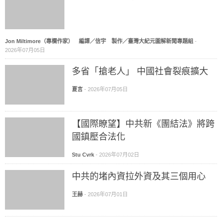
Jon Miltimore（專欄作家） 編譯／信宇 製作／臺灣大紀元圖解新聞專題組
-
2026年07月05日
多省「搶老人」 中國社會裂痕擴大
夏言
-
2026年07月05日
【國際瞭望】中共新《團結法》將跨
國鎮壓合法化
Stu Cvrk
-
2026年07月02日
中共的堵內資拉外資及其三個用心
王赫
-
2026年07月01日