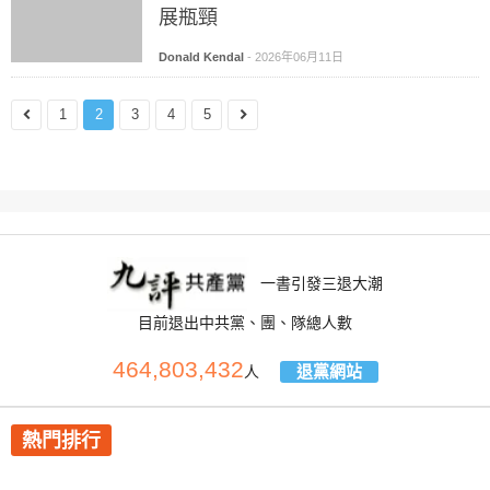
展瓶頸
Donald Kendal
-
2026年06月11日
1
2
3
4
5
一書引發三退大潮
目前退出中共黨、團、隊總人數
464,803,432
退黨網站
人
熱門排行