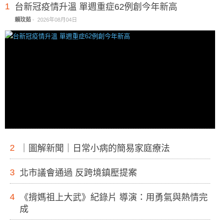
1
台新冠疫情升溫 單週重症62例創今年新高
賴玟茹
-
2026年08月04日
2
｜圖解新聞｜日常小病的簡易家庭療法
3
北市議會通過 反跨境鎮壓提案
4
《揹媽祖上大武》紀錄片 導演：用勇氣與熱情完
成