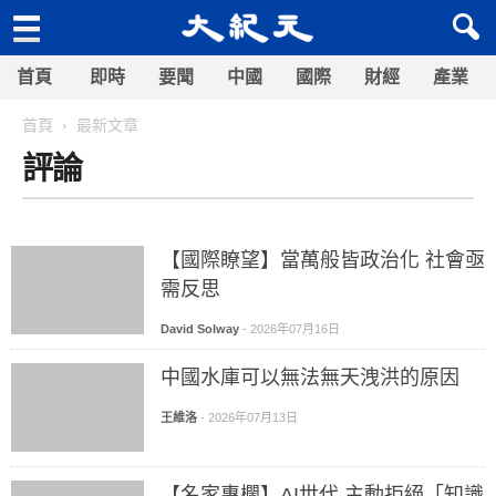
首頁
即時
要聞
中國
國際
財經
產業
首頁
最新文章
評論
【國際瞭望】當萬般皆政治化 社會亟
需反思
David Solway
-
2026年07月16日
中國水庫可以無法無天洩洪的原因
王維洛
-
2026年07月13日
【名家專欄】AI世代 主動拒絕「知識